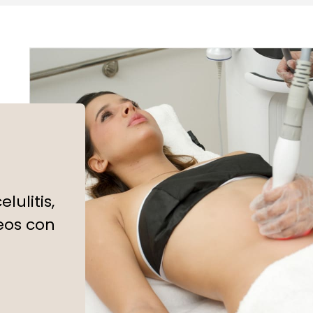
lulitis,
eos con